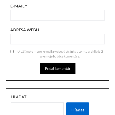
E-MAIL
*
ADRESA WEBU
Uložiť moje meno, e-mail a webovú stránku v tomto prehliadači
pre moje budúce komentáre.
HĽADAŤ
Hľadať