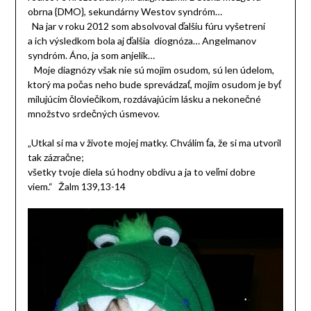
obrna {DMO}, sekundárny Westov syndróm…
Na jar v roku 2012 som absolvoval ďalšiu fúru vyšetrení
a ich výsledkom bola aj ďalšia diognóza… Angelmanov
syndróm. Áno, ja som anjelik…
Moje diagnózy však nie sú mojim osudom, sú len údelom,
ktorý ma počas neho bude sprevádzať, mojim osudom je byť
milujúcim človiečikom, rozdávajúcim lásku a nekonečné
množstvo srdečných úsmevov.
„Utkal si ma v živote mojej matky. Chválim ťa, že si ma utvoril
tak zázračne;
všetky tvoje diela sú hodny obdivu a ja to veľmi dobre
viem.“ Žalm 139,13-14