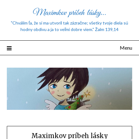
Maximkov príbeh lásky…
"Chválim ťa, že si ma utvoril tak zázračne; všetky tvoje diela sú
hodny obdivu a ja to veľmi dobre viem." Žalm 139,14
Menu
Maximkov príbeh lásky