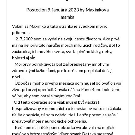
Posted on
9. januára 2023
by
Maximkova
mamka
Volám sa Maximko a táto stránka je svedkom môjho
príbehu….
2. 7.2009 som sa vydal na svoju cestu životom. Ako prvé
ma na nej privítalo náručie mojich milujúcich rodičov. Bol to
začiatok aj ich nového sveta, sveta plného lásky, nehy,
bolesti aj sĺz…
Môj prvý polrok života bol žiaľ preplietaný mnohými
zdravotnými ťažkosťami, pre ktoré som preplakal dni aj
noci…
Už počas môjho prvého mesiaca som musel bojovať o svoj
život pri prvej operácii. Chvála nášmu Pánu Bohu bolo Jeho
vôľou, aby som ostal s mojimi rodičmi
Od tejto operácie som však musel byť viackrát
hospitalizovaný v nemocnici a o 5 mesiacov na to ma čakala
ďalšia operácia, tú som zvládol tiež. Lenže potom sa začali
prejavovať moje neurologické ochorenia.
Keď som mal rôčik pani doktorka vyrukovala na mojich
rodičov s hrôzostrašnými diagnózami: Detská mozgová