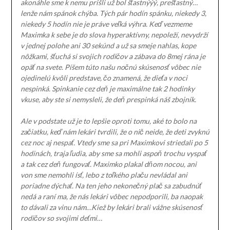
akonáhle sme k nemu prišli už bol šťastnýýý, prešťastný…
lenže nám spánok chýba. Tých pár hodín spánku, niekedy 3,
niekedy 5 hodín nie je práve veľká výhra. Keď vezmeme
Maximka k sebe je do slova hyperaktívny, nepoleží, nevydrží
v jednej polohe ani 30 sekúnd a už sa smeje nahlas, kope
nôžkami, šťuchá si svojich rodičov a zábava do 8mej rána je
opäť na svete. Píšem túto našu nočnú skúsenosť vôbec nie
ojedinelú kvôli predstave, čo znamená, že dieťa v noci
nespinká. Spinkanie cez deň je maximálne tak 2 hodinky
vkuse, aby ste si nemysleli, že deň prespinká náš zbojník.
Ale v podstate už je to lepšie oproti tomu, aké to bolo na
začiatku, keď nám lekári tvrdili, že o nič neide, že deti zvyknú
cez noc aj nespať. Vtedy sme sa pri Maximkovi striedali po 5
hodinách, traja ľudia, aby sme sa mohli aspoň trochu vyspať
a tak cez deň fungovať. Maximko plakal dňom nocou, ani
von sme nemohli ísť, lebo z toľkého plaču nevládal ani
poriadne dýchať. Na ten jeho nekonečný plač sa zabudnúť
nedá a raní ma, že nás lekári vôbec nepodporili, ba naopak
to dávali za vinu nám…Kiež by lekári brali vážne skúsenosť
rodičov so svojimi deťmi…