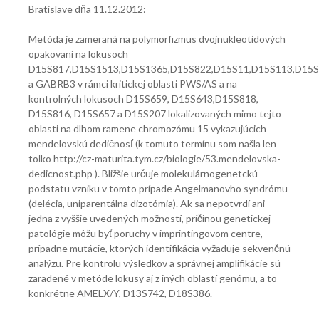
Bratislave dňa 11.12.2012:
Metóda je zameraná na polymorfizmus dvojnukleotidových
opakovaní na lokusoch
D15S817,D15S1513,D15S1365,D15S822,D15S11,D15S113,D15
a GABRB3 v rámci kritickej oblasti PWS/AS a na
kontrolných lokusoch D15S659, D15S643,D15S818,
D15S816, D15S657 a D15S207 lokalizovaných mimo tejto
oblasti na dlhom ramene chromozómu 15 vykazujúcich
mendelovskú dedičnosť (k tomuto termínu som našla len
toľko http://cz-maturita.tym.cz/biologie/53.mendelovska-
dedicnost.php ). Bližšie určuje molekulárnogenetckú
podstatu vzniku v tomto prípade Angelmanovho syndrómu
(delécia, uniparentálna dizotómia). Ak sa nepotvrdí ani
jedna z vyššie uvedených možností, príčinou genetickej
patológie môžu byť poruchy v imprintingovom centre,
prípadne mutácie, ktorých identifikácia vyžaduje sekvenčnú
analýzu. Pre kontrolu výsledkov a správnej amplifikácie sú
zaradené v metóde lokusy aj z iných oblastí genómu, a to
konkrétne AMELX/Y, D13S742, D18S386.