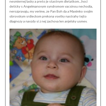
nesmiernej lasky a preto je stastnym dietatkom…hoci
deticky s Angelmanovym syndromom vacsinou nechodia,
nerozpravaju, my verime, ze Pan Boh da a Maximko svojim
obrovskym srdieckom prekona vsetky nastrahy tejto
diagnozy a navzdy si z nej zachova len anjelsky usmev.