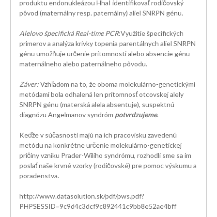
produktu endonukleázou HhaI identifikovať rodičovský
pôvod (maternálny resp. paternálny) aliel SNRPN génu.
Alelovo špecifická Real-time PCR
:Využitie špecifických
primerov a analýza krivky topenia parentálnych aliel SNRPN
génu umožňuje určenie prítomnosti alebo absencie génu
maternálneho alebo paternálneho pôvodu.
Záver:
Vzhľadom na to, že oboma molekulárno-genetickými
metódami bola odhalená len prítomnosť otcovskej alely
SNRPN génu (materská alela absentuje), suspektnú
diagnózu Angelmanov syndróm
potvrdzujeme
.
Keďže v súčasnosti majú na ich pracovisku zavedenú
metódu na konkrétne určenie molekulárno-genetickej
príčiny vzniku Prader-Wiliho syndrómu, rozhodli sme sa im
poslať naše krvné vzorky (rodičovské) pre pomoc výskumu a
poradenstva.
http://www.datasolution.sk/pdf/pws.pdf?
PHPSESSID=9c9d4c3dcf9c892441c9bb8e52ae4bff