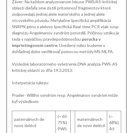
Záver: Na každom analyzovanom lokuse PWS/AS-kritickej
oblasti dieťaťa sme zistili prítomnosť fragmentov ktoré
zodpovedajú jednej alele materského a jednej alele
otcovského pôvodu. Metylačne špecifická amplifikácia
SNRPN génu a alelovo špecifická Real-time PCR však susp.
diagnózu Angelmanov syndróm potvrdili, Príčinou vzniku je
teda s najväčšou pravdepodobnosťou
porucha v
imprintingovom centre
. Uvedený nález budeme v
dohľadnej dobe verifikovať pomocou metódy MS-MLPA.
Výsledok laboratórneho vyšetrenia DNA analýza PWS-AS
kritickej oblasti zo dňa 19.3.2013:
Interpetácia nálezu:
Prader- Williho syndróm resp. Angelmanov syndróm môže
byť výsledkom:
(~ 65-
(~
paternálnych de
maternálnych
75%)
68%)
novo delécií
de novo delécií
PWS
AS