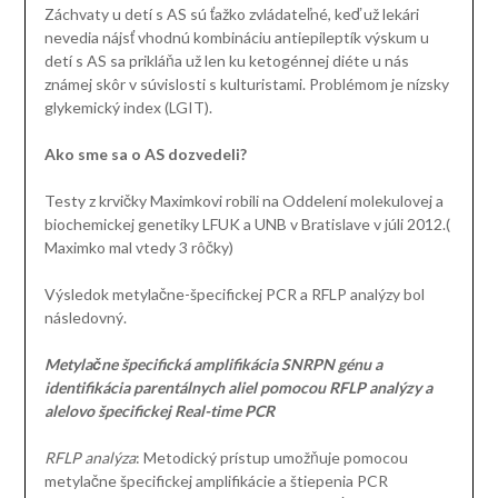
Záchvaty u detí s AS sú ťažko zvládateľné, keď už lekári
nevedia nájsť vhodnú kombináciu antiepileptík výskum u
detí s AS sa prikláňa už len ku ketogénnej diéte u nás
známej skôr v súvislosti s kulturistami. Problémom je nízsky
glykemický index (LGIT).
Ako sme sa o AS dozvedeli?
Testy z krvičky Maximkovi robili na Oddelení molekulovej a
biochemickej genetiky LFUK a UNB v Bratislave v júli 2012.(
Maximko mal vtedy 3 rôčky)
Výsledok metylačne-špecifickej PCR a RFLP analýzy bol
následovný.
Metylačne špecifická amplifikácia SNRPN génu a
identifikácia parentálnych aliel pomocou RFLP analýzy a
alelovo špecifickej Real-time PCR
RFLP analýza
: Metodický prístup umožňuje pomocou
metylačne špecifickej amplifikácie a štiepenia PCR