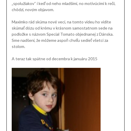
„spolužiakov“ i keď od neho mladšími, no motivúcimi k reči,
chôdzi, novým objavom.
Maximko rád skúma nové veci, na tomto videu ho vidíte
skúmať dózu od krému v krásnom samostatnom sede na
podložke s názvom Special Tomato objednanej z Dánska.
Sme nadšení, že môžeme aspoň chvíľu sedieť všetci za
stolom.
A teraz tak spätne od decembra k januáru 2015