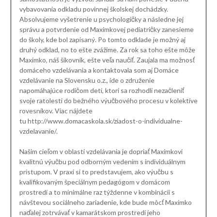
vybavovania odkladu povinnej školskej dochádzky.
Absolvujeme vyšetrenie u psychologičky a následne jej
správu a potvrdenie od Maximkovej pediatričky zanesieme
do školy, kde bol zapísaný. Po tomto odklade je možný aj
druhý odklad, no to ešte zvážime. Za rok sa toho ešte môže
Maximko, náš šikovník, ešte veľa naučiť. Zaujala ma možnosť
domáceho vzdelávania a kontaktovala som aj Domáce
vzdelávanie na Slovensku o.z., ide o združenie
napomáhajúce rodičom detí, ktorí sa rozhodli nezačleniť
svoje ratolesti do bežného výučbového procesu v kolektíve
rovesníkov. Viac nájdete
tu http://www.domacaskola.sk/ziadost-o-individualne-
vzdelavanie/.
Našim cieľom v oblasti vzdelávania je dopriať Maximkovi
kvalitnú výučbu pod odborným vedením s individuálnym
prístupom. V praxi si to predstavujem, ako výučbu s
kvalifikovaným špeciálnym pedagógom v domácom
prostredí a to minimálne raz týždenne v kombinácii s
návštevou sociálneho zariadenie, kde bude môcť Maximko
naďalej zotrvávať v kamarátskom prostredí jeho