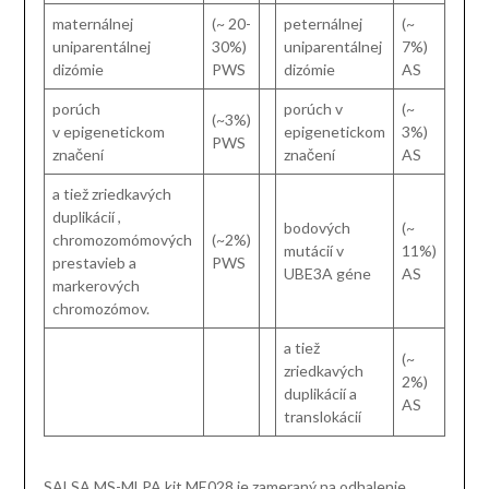
maternálnej
(~ 20-
peternálnej
(~
uniparentálnej
30%)
uniparentálnej
7%)
dizómie
PWS
dizómie
AS
porúch
porúch v
(~
(~3%)
v epigenetickom
epigenetickom
3%)
PWS
značení
značení
AS
a tiež zriedkavých
duplikácií ,
bodových
(~
chromozomómových
(~2%)
mutácií v
11%)
prestavieb a
PWS
UBE3A géne
AS
markerových
chromozómov.
a tiež
(~
zriedkavých
2%)
duplikácií a
AS
translokácií
SALSA MS-MLPA kit ME028 je zameraný na odhalenie