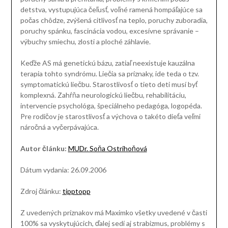
detstva, vystupujúca čeľusť, voľné ramená hompáľajúce sa
počas chôdze, zvýšená citlivosť na teplo, poruchy zuboradia,
poruchy spánku, fascinácia vodou, excesívne správanie –
výbuchy smiechu, zlosti a ploché záhlavie.
Keďže AS má genetickú bázu, zatiaľ neexistuje kauzálna
terapia tohto syndrómu. Liečia sa príznaky, ide teda o tzv.
symptomatickú liečbu. Starostlivosť o tieto deti musí byť
komplexná. Zahŕňa neurologickú liečbu, rehabilitáciu,
intervencie psychológa, špeciálneho pedagóga, logopéda.
Pre rodičov je starostlivosť a výchova o takéto dieťa veľmi
náročná a vyčerpávajúca.
Autor článku:
MUDr. Soňa Ostrihoňová
Dátum vydania: 26.09.2006
Zdroj článku:
tipptopp
Z uvedených príznakov má Maximko všetky uvedené v časti
100% sa vyskytujúcich, ďalej sedí aj strabizmus, problémy s