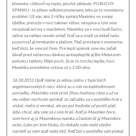
kŕmením, citlivosť na teplo, ploché záhlavie, PORUCHY
SPÁNKU- to píšem veľkými písmenami, lebo je to nesmierny
problém. Už viac ako 2 rôčky spinká Maximko vo svojej
izbičke, pretože v noci takmer vôbec nespáva a tým sme
nespávali ani my s manželom. Maximko sa v noci budí často,
začne sa nahlas veselo smiať, hrať sa a snaží sa získať našu
pozornosť aj mrmkaním a plačom. Plač prestane v momente,
keď zistí, že sme pri ňom. Pre lepší spánok sme mu začali
dávať pred večernou dávkou antiepileptík aj Bio Melatonín
polovicu tablety. Mám pocit, že je to trochu lepšie, hoci
Maximko pravidelne vstáva už o 2:00 ráno.
16.10.2012 Opäť máme za sebou jednu z typických
angelmanovských nocí, ktoré su u nás na každodennom
poriadku. Maximko vstal pred 2hou hodinou ráno a už sa
mu vôbec nechcelo spinkať, zo začiatku sa v postieľke hral a
vískal, niečo si mrmkal, ale po pol hodinke už pustil plač,
lebo chcel, aby sme sa s ním hrali. Keď je Maximko hore,
som hore aj ja Maximkova mamka a častokrát aj Maximkov
ocko. Lebo pri tom hluku, čo dokáže naše malé všetko
narobiť sa nám spať nedá tiež. Keď bol v postieľke sám plakal,