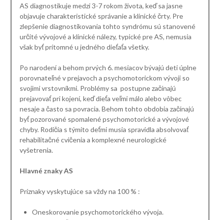
AS diagnostikuje medzi 3-7 rokom života, keď sa jasne
objavuje charakteristické správanie a klinické črty. Pre
zlepšenie diagnostikovania tohto syndrómu sú stanovené
určité vývojové a klinické nálezy, typické pre AS, nemusia
však byť prítomné u jedného dieťaťa všetky.
Po narodení a behom prvých 6. mesiacov bývajú deti úplne
porovnateľné v prejavoch a psychomotorickom vývoji so
svojimi vrstovníkmi. Problémy sa postupne začínajú
prejavovať pri kojení, keď dieťa veľmi málo alebo vôbec
nesaje a často sa povracia. Behom tohto obdobia začínajú
byť pozorované spomalené psychomotorické a vývojové
chyby. Rodičia s týmito deťmi musia spravidla absolvovať
rehabilitačné cvičenia a komplexné neurologické
vyšetrenia.
Hlavné znaky AS
Príznaky vyskytujúce sa vždy na 100 % :
Oneskorovanie psychomotorického vývoja.