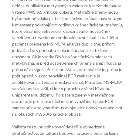
delécií-duplikácií a metylačných zmien ku ktorým dochádza
v rámci PWS-AS kritickej oblasti. Metylačné zmeny môžu
byť odhalené vďaka piatim špecifickým próbam navrhnutým
k miestam podliahajúcim rodičovsky špecifickému značeniu,
ktoré obsahujú sekvencie rozpoznávané metylačne-
senzitívnou restrikčnou endonukleázou HhaI. U každého
pacienta prebieha MS-MLPA analýza duplicitne, pričom
jedna časť je v priebahu reakcie štiepená restikčným
enzýmom. Ak je vzorka DNA na špecifických miestach
metylovaná, je pred poštiepením chránená a amplifikovaná
próba dáva signál. Pokiaľ metylácia prítomná nie je, próba je
poštiepená, v exponenciálnej PCR reakcii nie je
amplifikovaná a teda ani nedáva signál. Metódou MS-MLPA
sa však nedá rozlíšiť, či ide o poruchu v rámci IC alebo
uniparentálnu dizómiu. Po zistení zmeny v metylačnom
statuse, je pre tento účel možné využiť multiplex-PCR
zameranú na polymorfizmus dvojnukleotidových opakovaní
na lokusoch PWS-AS kritickej oblasti.
Validita testu pri odhaľovaní delécií je obmedzená
skutočnosťou, že taktiež bodové mutácie a polymorfizmy