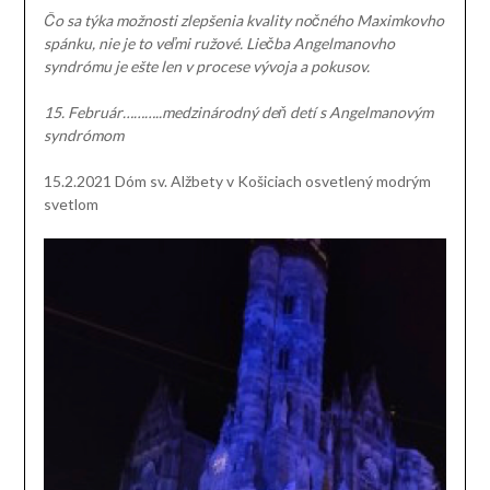
Čo sa týka možnosti zlepšenia kvality nočného Maximkovho
spánku, nie je to veľmi ružové. Liečba Angelmanovho
syndrómu je ešte len v procese vývoja a pokusov.
15. Február………..medzinárodný deň detí s Angelmanovým
syndrómom
15.2.2021 Dóm sv. Alžbety v Košiciach osvetlený modrým
svetlom