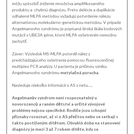
môžu spôsobiť zníženie množstva amplifikovaného
produktu a chybnú diagnózu. Preto delécie a duplikácie
odhalené MLPA metódou vyžadujú potvrdenie nálezu
alternatívnou molekulárno-genetickou metódou. V prípade
Angelmanovho syndrómu je popísaná široká škála bodových
mutácií v UBE3A géne, ktoré MLPA vyšetrením nemožno
zachytiť.
Záver: Výsledok MS-MLPA potvrdil nález z
predchádzajúceho vyšetrenia pomocou fluorescenčnej
multiplex PCR analýzy. U pacienta je príčinou vzniku
Angelmanovho syndrómu
metylačná porucha
.
Nasleduje niekoľko informácií o AS z netu…..
Angelmanův syndrom není rozpoznatelný u
novorozenců a raném dětství a určité vývojové
problémy nejsou specifické. Rodiče jsou schopni
příznaky rozeznat, až si o AS přečtou nebo se setkají s
takto postiženým dítětem. Obvyklá doba na stanovení
diagnózy je mezi 3 až 7 rokem dítěte, kdy se