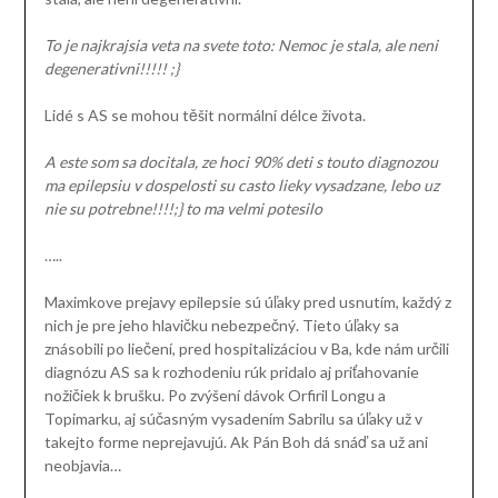
To je najkrajsia veta na svete toto: Nemoc je stala, ale neni
degenerativni!!!!! ;}
Lidé s AS se mohou těšit normální délce života.
A este som sa docitala, ze hoci 90% deti s touto diagnozou
ma epilepsiu v dospelosti su casto lieky vysadzane, lebo uz
nie su potrebne!!!!;} to ma velmi potesilo
…..
Maximkove prejavy epilepsie sú úľaky pred usnutím, každý z
nich je pre jeho hlavičku nebezpečný. Tieto úľaky sa
znásobili po liečení, pred hospitalizáciou v Ba, kde nám určili
diagnózu AS sa k rozhodeniu rúk pridalo aj priťahovanie
nožičiek k brušku. Po zvýšení dávok Orfiril Longu a
Topimarku, aj súčasným vysadením Sabrilu sa úľaky už v
takejto forme neprejavujú. Ak Pán Boh dá snáď sa už ani
neobjavia…