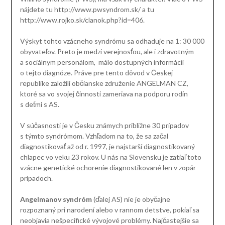
nájdete tu http://www.pwsyndrom.sk/ a tu
http://www.rojko.sk/clanok.php?id=406.
Výskyt tohto vzácneho syndrómu sa odhaduje na 1: 30 000
obyvateľov. Preto je medzi verejnosťou, ale i zdravotným
a sociálnym personálom, málo dostupných informácií
o tejto diagnóze. Práve pre tento dôvod v Českej
republike založili občianske združenie ANGELMAN CZ,
ktoré sa vo svojej činnosti zameriava na podporu rodín
s deťmi s AS.
V súčasnosti je v Česku známych približne 30 prípadov
s týmto syndrómom. Vzhľadom na to, že sa začal
diagnostikovať až od r. 1997, je najstarší diagnostikovaný
chlapec vo veku 23 rokov. U nás na Slovensku je zatiaľ toto
vzácne genetické ochorenie diagnostikované len v zopár
prípadoch.
Angelmanov syndróm
(ďalej AS) nie je obyčajne
rozpoznaný pri narodení alebo v rannom detstve, pokiaľ sa
neobjavia nešpecifické vývojové problémy. Najčastejšie sa