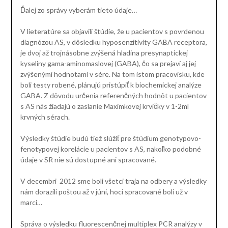
Ďalej zo správy vyberám tieto údaje…
V lieteratúre sa objavili štúdie, že u pacientov s povrdenou
diagnózou AS, v dôsledku hyposenzitivity GABA receptora,
je dvoj až trojnásobne zvýšená hladina presynaptickej
kyseliny gama-aminomaslovej (GABA), čo sa prejaví aj jej
zvýšenými hodnotami v sére. Na tom istom pracovisku, kde
boli testy robené, plánujú pristúpiť k biochemickej analýze
GABA. Z dôvodu určenia referenčných hodnôt u pacientov
s AS nás žiadajú o zaslanie Maximkovej krvičky v 1-2ml
krvných sérach.
Výsledky štúdie budú tiež slúžiť pre štúdium genotypovo-
fenotypovej korelácie u pacientov s AS, nakoľko podobné
údaje v SR nie sú dostupné ani spracované.
V decembri 2012 sme boli všetci traja na odbery a výsledky
nám dorazili poštou až v júni, hoci spracované boli už v
marci…
Správa o výsledku fluorescenčnej multiplex PCR analýzy v