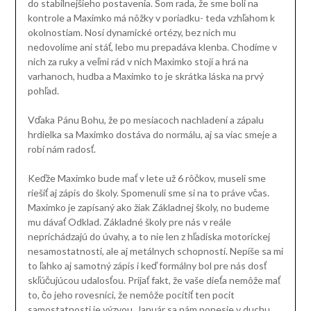
do stabilnejšieho postavenia. Som rada, že sme boli na
kontrole a Maximko má nôžky v poriadku- teda vzhľahom k
okolnostiam. Nosí dynamické ortézy, bez nich mu
nedovolíme ani stáť, lebo mu prepadáva klenba. Chodíme v
nich za ruky a veľmi rád v nich Maximko stojí a hrá na
varhanoch, hudba a Maximko to je skrátka láska na prvý
pohľad.
Vďaka Pánu Bohu, že po mesiacoch nachladení a zápalu
hrdielka sa Maximko dostáva do normálu, aj sa viac smeje a
robí nám radosť.
Keďže Maximko bude mať v lete už 6 rôčkov, museli sme
riešiť aj zápis do školy. Spomenuli sme si na to práve včas.
Maximko je zapísaný ako žiak Základnej školy, no budeme
mu dávať Odklad. Základné školy pre nás v reále
neprichádzajú do úvahy, a to nie len z hľadiska motorickej
nesamostatnosti, ale aj metálnych schopností. Nepíše sa mi
to ľahko aj samotný zápis i keď formálny bol pre nás dosť
skľúčujúcou udalosťou. Prijať fakt, že vaše dieťa nemôže mať
to, čo jeho rovesníci, že nemôže pocítiť ten pocit
samostatnosti je výzvou. Január sa nám ponesie v duchu