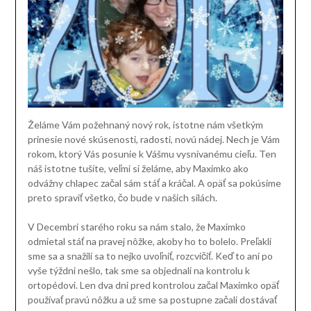
Želáme Vám požehnaný nový rok, istotne nám všetkým
prinesie nové skúsenosti, radosti, novú nádej. Nech je Vám
rokom, ktorý Vás posunie k Vášmu vysnívanému cieľu. Ten
náš istotne tušíte, veľmi si želáme, aby Maximko ako
odvážny chlapec začal sám stáť a kráčal. A opäť sa pokúsime
preto spraviť všetko, čo bude v našich silách.
V Decembri starého roku sa nám stalo, že Maximko
odmietal stáť na pravej nôžke, akoby ho to bolelo. Preľakli
sme sa a snažili sa to nejko uvoľniť, rozcvičiť. Keď to ani po
vyše týždni nešlo, tak sme sa objednali na kontrolu k
ortopédovi. Len dva dni pred kontrolou začal Maximko opäť
používať pravú nôžku a už sme sa postupne začali dostávať