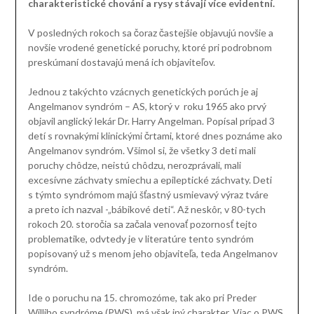
charakteristické chování a rysy stávají více evidentní.
V posledných rokoch sa čoraz častejšie objavujú novšie a
novšie vrodené genetické poruchy, ktoré pri podrobnom
preskúmaní dostavajú mená ich objaviteľov.
Jednou z takýchto vzácnych genetických porúch je aj
Angelmanov syndróm – AS, ktorý v roku 1965 ako prvý
objavil anglický lekár Dr. Harry Angelman. Popísal prípad 3
detí s rovnakými klinickými črtami, ktoré dnes poznáme ako
Angelmanov syndróm. Všimol si, že všetky 3 deti mali
poruchy chôdze, neistú chôdzu, nerozprávali, mali
excesívne záchvaty smiechu a epileptické záchvaty. Deti
s týmto syndrómom majú šťastný usmievavý výraz tváre
a preto ich nazval -„bábikové deti“. Až neskôr, v 80-tych
rokoch 20. storočia sa začala venovať pozornosť tejto
problematike, odvtedy je v literatúre tento syndróm
popisovaný už s menom jeho objaviteľa, teda Angelmanov
syndróm.
Ide o poruchu na 15. chromozóme, tak ako pri Preder
Williho syndróme (PWS), má však iný charakter. Viac o PWS