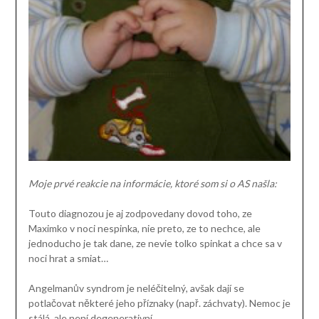
Moje prvé reakcie na informácie, ktoré som si o AS našla:
Touto diagnozou je aj zodpovedany dovod toho, ze
Maximko v noci nespinka, nie preto, ze to nechce, ale
jednoducho je tak dane, ze nevie tolko spinkat a chce sa v
noci hrat a smiat…
Angelmanův syndrom je neléčitelný, avšak dají se
potlačovat některé jeho příznaky (např. záchvaty). Nemoc je
stálá, ale není degenerativní.