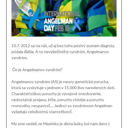
10.7. 2012 sa na náš, už aj bez toho pestrý zoznam diagnóz,
pridala ďalšia. A to nevyliečiteľný syndróm, Angelmanov
syndróm.
Čo je Angelmanov syndróm?
Angelmanov syndróm (AS) je neuro-genetická porucha,
ktorá sa vyskytuje v jednom v 15.000 živo narodených detí.
Charakteristikou poruchy je vývojové oneskorenie,
nedostatok prejavu, kŕče, poruchy chôdze a poruchy
rovnováhy, nespavosť…. Jedinci so syndrómom Angelman
vyžadujú celoživotnú starostlivosť.
My sme vedeli, ze Maximko je dieta lasky, bol nam dany z