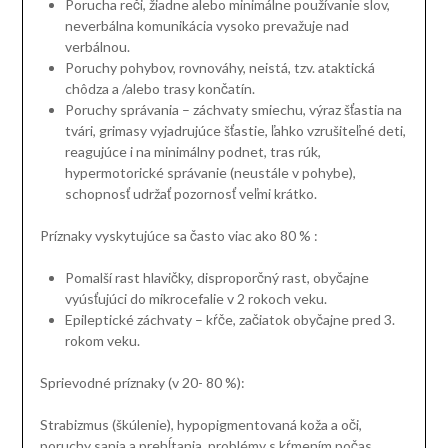
Porucha reči, žiadne alebo minimálne používanie slov,
neverbálna komunikácia vysoko prevažuje nad
verbálnou.
Poruchy pohybov, rovnováhy, neistá, tzv. ataktická
chôdza a /alebo trasy končatín.
Poruchy správania – záchvaty smiechu, výraz šťastia na
tvári, grimasy vyjadrujúce šťastie, ľahko vzrušiteľné deti,
reagujúce i na minimálny podnet, tras rúk,
hypermotorické správanie (neustále v pohybe),
schopnosť udržať pozornosť veľmi krátko.
Príznaky vyskytujúce sa často viac ako 80 % :
Pomalší rast hlavičky, disproporčný rast, obyčajne
vyúsťujúci do mikrocefalie v 2 rokoch veku.
Epileptické záchvaty – kŕče, začiatok obyčajne pred 3.
rokom veku.
Sprievodné príznaky (v 20- 80 %):
Strabizmus (škúlenie), hypopigmentovaná koža a oči,
poruchy sania a prehĺtania, problémy s kŕmením počas