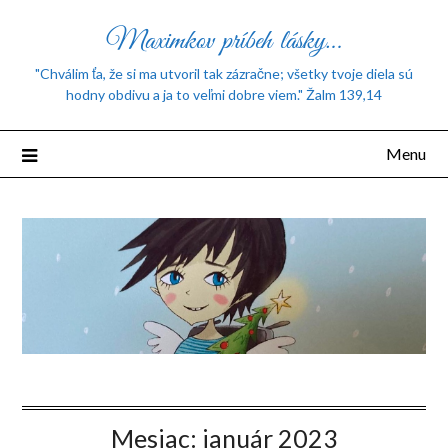
Maximkov príbeh lásky…
"Chválim ťa, že si ma utvoril tak zázračne; všetky tvoje diela sú
hodny obdivu a ja to veľmi dobre viem." Žalm 139,14
Menu
Mesiac:
január 2023