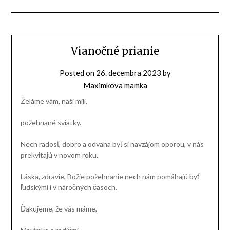
Vianočné prianie
Posted on
26. decembra 2023
by
Maximkova mamka
Želáme vám, naši milí,
požehnané sviatky.
Nech radosť, dobro a odvaha byť si navzájom oporou, v nás
prekvitajú v novom roku.
Láska, zdravie, Božie požehnanie nech nám pomáhajú byť
ľudskými i v náročných časoch.
Ďakujeme, že vás máme,