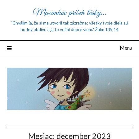
Maximkov príbeh lásky…
"Chválim ťa, že si ma utvoril tak zázračne; všetky tvoje diela sú
hodny obdivu a ja to veľmi dobre viem." Žalm 139,14
Menu
Mesiac:
december 2023