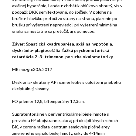
axiálnej hypotónie, Landau: chrbátik oblúkovo ohnutý, vis v
podpaží: DKK semifektované, do špičiek. V polohe na
brušku- hlavičku pretočí zo strany na stranu, plazenie po
brušku pri vyšetrení nepreviedol, pri vyšetrení minimálna
snaha samostatne sa pretočiť, aj s pomocou.
Záver: Spastická kvadruparéza, axiálna hypotónia,
dyskránia- plagiocefália, ťažká psychomotorická
retardácia 2.-3- trimenon, porucha okulomotoriky
MR mozgu:30.5.2012
Dyskrania- skrátený AP rozmer lebky s oploštení priebehu
okcipitálnej skvamy.
FO priemer 12,8, bitemporálny 12,3cm.
Supratentoriálne v periventrikulárnej bielej hmote s
prevahou FP obojstranne, ako aj pri okcipitálnych rohoch
BK, v corona radiata-centrum semiovale plošné arey
zmeneného signálu bielej hmoty, šírky do 4-14mm,