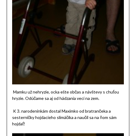
Mamku už nehryzie, ocka ešte občas a návštevy s chuťou
hryzie. Odúčame sa aj od hádzania vecí na zem.
K 3. narodeninkám dostal Maximko od bratrančeka a
sesterničky hojdacieho slimáčika a naučil sa na ňom sám
hojdať!