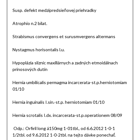
Susp. defekt medzipredsieňovej priehradky
Atrophio n.2 bilat.
Strabismus convergens et surusmvergens altermans
Nystagmus horisontalis l.u.
Hypoplázia slizníc maxillárnych a zadných etmoidálnach
prínosových dutín
Hernia umbilicalis permagma incarcerata-st.p.herniotomiam
01/10
Hernia inguinalis I.sin.-st.p. herniotomiam 01/10
Hernia scrotalis I.dx. incarcerata-st.p.operationem 08/09
Odp.: Orfiril long á150mg 1-01tbl., od 6.6.2012 1-0-1
1/2tbl. od 9.6.2012 1-0-2tbl. na tejto dávke ponechať.