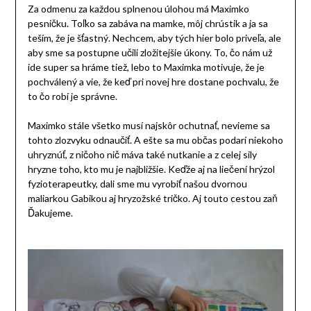
Za odmenu za každou splnenou úlohou má Maximko
pesničku. Toľko sa zabáva na mamke, môj chrústik a ja sa
teším, že je šťastný. Nechcem, aby tých hier bolo priveľa, ale
aby sme sa postupne učili zložitejšie úkony. To, čo nám už
ide super sa hráme tiež, lebo to Maximka motivuje, že je
pochválený a vie, že keď pri novej hre dostane pochvalu, že
to čo robí je správne.
Maximko stále všetko musí najskôr ochutnať, nevieme sa
tohto zlozvyku odnaučiť. A ešte sa mu občas podarí niekoho
uhryznúť, z ničoho nič máva také nutkanie a z celej sily
hryzne toho, kto mu je najbližšie. Keďže aj na liečení hrýzol
fyzioterapeutky, dali sme mu vyrobiť našou dvornou
maliarkou Gabikou aj hryzožské tričko. Aj touto cestou zaň
Ďakujeme.