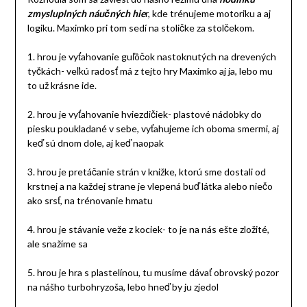
zmysluplných náučných hie
r, kde trénujeme motoriku a aj
logiku. Maximko pri tom sedí na stoličke za stolčekom.
1. hrou je vyťahovanie guľôčok nastoknutých na drevených
tyčkách- veľkú radosť má z tejto hry Maximko aj ja, lebo mu
to už krásne ide.
2. hrou je vyťahovanie hviezdičiek- plastové nádobky do
piesku poukladané v sebe, vyťahujeme ich oboma smermi, aj
keď sú dnom dole, aj keď naopak
3. hrou je pretáčanie strán v knižke, ktorú sme dostali od
krstnej a na každej strane je vlepená buď látka alebo niečo
ako srsť, na trénovanie hmatu
4. hrou je stávanie veže z kociek- to je na nás ešte zložité,
ale snažíme sa
5. hrou je hra s plastelínou, tu musíme dávať obrovský pozor
na nášho turbohryzoša, lebo hneď by ju zjedol