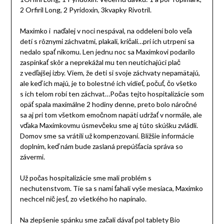
2 Orfiril Long, 2 Pyridoxin, 3kvapky Rivotril.
Maximko i naďalej v noci nespával, na oddelení bolo veľa
detí s rôznymi záchvatmi, plakali, kričali…pri ich utrpení sa
nedalo spať nikomu. Len jednu noc sa Maximkovi podarilo
zaspinkať skôr a neprekážal mu ten neutíchajúci plač
z vedľajšej izby. Viem, že deti si svoje záchvaty nepamätajú,
ale keď ich majú, je to bolestné ich vidieť, počuť, čo všetko
s ich telom robí ten záchvat…Počas tejto hospitalizácie som
opäť spala maximálne 2 hodiny denne, preto bolo náročné
sa aj pri tom všetkom emočnom napätí udržať v normále, ale
vďaka Maximkovmu úsmevčeku sme aj túto skúšku zvládli.
Domov sme sa vrátili už kompenzovaní. Bližšie informácie
doplním, keď nám bude zaslaná prepúšťacia správa so
závermi.
Už počas hospitalizácie sme mali problém s
nechutenstvom. Tie sa s nami ťahali vyše mesiaca, Maximko
nechcel nič jesť, zo všetkého ho napínalo.
Na zlepšenie spánku sme začali dávať pol tablety Bio