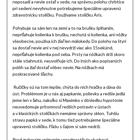
neposadí a nevie ostať v sede, na správnu polohu chrbtice
pri sedení nevyhnutne potrebujeme špeciálne upravenú
zdravotnícku stoličku. Používame stoličku Aris.
Pohybuje sa sám len na zemi a to na brušku šplhaním,
nepriťahuje kolienka k brušku, nechytá si kolienka, ani nôžky
všeobecne, používa ich žiaľ len málokedy. Do polohy na štyri
sa dostať nevie ani v nej nevydrží viac ako 15sekúnd,
nepriťahuje kolienka pod seba. Prsty na nôžkach drží skoro
stále stiahnuté, neuvolňuje ich. Do iných ako popísaných
polôh sa žiaľ dostať vôbec nevie. Na nôžkach má
poskracované šľachy.
Ručičky sú na tom lepšie, chýta do nich hračky a dáva do
úst. Problémom je u nás aj papkanie, polievky a redšie jedlá
jeme len v ľahu, nakoľko si Maximko v dôsledku hypotónie
neuvedomuje prítomnosť redších potravín v ústach
a v klasických stoličkách nemáme správny sklon. Tuhšiu
stravu papká v sede, k tomu tiež potrebujeme špeciálne
upravenú stoličku. Fľašu s čajom si sám nedrží.
Pred zrakovým vnímaním uprednostňuje sluchové