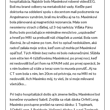
hospitalizácia. Najskôr bolo Maximkovi robené videoEEG.
Boli mu brané odbery na metabolické vady. Keďže pani
doktorka na oddelení spolu s docentom mali podozrenie na
Angelmanov syndróm, brali mu krvičku aj na to. Maximkovi
bola plánovaná aj magnetická rezonancia. Mala som
nesmierny strach z ďalšej, už 3-tej narkózy. Vďaka Pánu
Bohu bolo postačujúce minimálne množstvo „uspávadiel“
a hneď po MRI sa prebudil náš chlapček a usmial. Bola som
šťastná, že už máme po tom. Ani to opísať nedokážem, aká
radosť zaliala moje srdce, keď som už mohla pri Maximkovi
opäť byť. Tých 40min bez neho mi bolo nekonečnými. Sľúbila
som ešte len 4-týždňovému Maximkovi, po prvej noci, keď
mi nedovolili byť pri ňom na KPAIM odd. po prvej operácii, že
s ním budem už stále a teraz som to musela porušiť…Aj na
CT som bola s ním, len 20cm od prístroja, no na MRI mi to
nedovolili. Ach Maximko môj, ty vieš, že si moje milované
všetúčko…
Pri tejto hospitalizácii došlo aj k zmene liečby, Maximkovi bol
konečne vysadený Sabril. Zvýšila sa však dávka Orfiril Long.
Maximko postupne prešiel na rannú dávku: 1 Topimark,
1Orfiril Long, 1 Pyridoxin. Večernú dávku: 1 a pol Topimark,