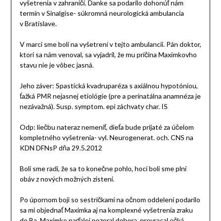
vyšetrenia v zahraničí. Danke sa podarilo dohonúť nám
termín v Sinalgise- súkromná neurologická ambulancia
v Bratislave.
V marci sme boli na vyšetrení v tejto ambulancii. Pán doktor,
ktorí sa nám venoval, sa vyjadril, že mu príčina Maximkovho
stavu nie je vôbec jasná.
Jeho záver: Spastická kvadruparéza s axiálnou hypotóniou,
ťažká PMR nejasnej etiológie (pre a perinatálna anamnéza je
nezávažná). Susp. symptom. epi záchvaty char. IS
Odp: liečbu nateraz nemeniť, dieťa bude prijaté za účelom
kompletného vyšetrenia- vyl. Neurogenerat. och. CNS na
KDN DFNsP dňa 29.5.2012
Boli sme radi, že sa to konečne pohlo, hoci boli sme plní
obáv z nových možných zistení.
Po úpornom boji so sestričkami na očnom oddelení podarilo
sa mi objednať Maximka aj na komplexné vyšetrenia zraku
do Ba. Maximko naďalej pozeral dohora, prevracal očká,