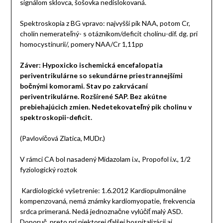
signálom sklovca, šošovka nedislokovaná.
Spektroskopia z BG vpravo: najvyšší pik NAA, potom Cr,
cholín nemerateľný- s otáznikom/deficit cholínu-dif. dg. pri
homocystinurii/, pomery NAA/Cr 1,11pp
Záver: Hypoxicko ischemická encefalopatia
periventrikulárne so sekundárne priestrannejšími
bočnými komorami. Stav po zakrvácaní
periventrikulárne. Rozšírené SAP. Bez akútne
prebiehajúcich zmien. Nedetekovateľný pik cholinu v
spektroskopii-deficit.
(Pavlovičová Zlatica, MUDr.)
V rámci CA bol nasadený Midazolam i.v., Propofol i.v., 1/2
fyziologický roztok
Kardiologické vyšetrenie: 1.6.2012 Kardiopulmonálne
kompenzovaná, nemá známky kardiomyopatie, frekvencia
srdca primeraná. Nedá jednoznačne vylúčiť malý ASD.
Doporuč. preto pri niektorej ďalšej hospitalizácii aj