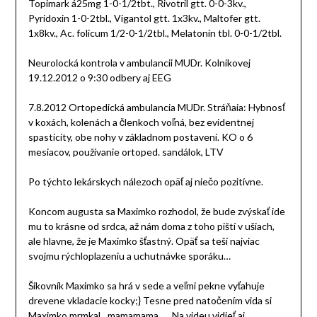
Topimark á25mg 1-0-1/2tbt., Rivotril gtt. 0-0-3kv.,
Pyridoxin 1-0-2tbl., Vigantol gtt. 1x3kv., Maltofer gtt.
1x8kv., Ac. folicum 1/2-0-1/2tbl., Melatonín tbl. 0-0-1/2tbl.
Neurolocká kontrola v ambulancii MUDr. Kolníkovej
19.12.2012 o 9:30 odbery aj EEG
7.8.2012 Ortopedická ambulancia MUDr. Stráňaia: Hybnosť
v koxách, kolenách a členkoch voľná, bez evidentnej
spasticity, obe nohy v základnom postavení. KO o 6
mesiacov, používanie ortoped. sandálok, LTV
Po týchto lekárskych nálezoch opäť aj niečo pozitívne.
Koncom augusta sa Maximko rozhodol, že bude zvýskať ide
mu to krásne od srdca, až nám doma z toho piští v ušiach,
ale hlavne, že je Maximko šťastný. Opäť sa teší najviac
svojmu rýchloplazeniu a uchutnávke sporáku…
Šikovník Maximko sa hrá v sede a veľmi pekne vyťahuje
drevene vkladacie kocky;} Tesne pred natočením vida si
Maximko mrmkal…mamamama…. Na videu vidieť aj