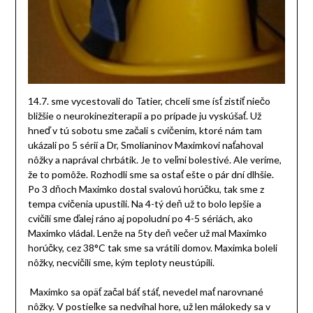
14.7. sme vycestovali do Tatier, chceli sme ísť zistiť niečo
bližšie o neurokineziterapii a po prípade ju vyskúšať. Už
hneď v tú sobotu sme začali s cvičením, ktoré nám tam
ukázali po 5 sérií a Dr, Smolianinov Maximkovi naťahoval
nôžky a naprával chrbátik. Je to veľmi bolestivé. Ale veríme,
že to pomôže. Rozhodli sme sa ostať ešte o pár dní dlhšie.
Po 3 dňoch Maximko dostal svalovú horúčku, tak sme z
tempa cvičenia upustili. Na 4-tý deň už to bolo lepšie a
cvičili sme ďalej ráno aj popoludní po 4-5 sériách, ako
Maximko vládal. Lenže na 5ty deň večer už mal Maximko
horúčky, cez 38°C tak sme sa vrátili domov. Maximka boleli
nôžky, necvičili sme, kým teploty neustúpili.
Maximko sa opäť začal báť stáť, nevedel mať narovnané
nôžky. V postieľke sa nedvíhal hore, už len málokedy sa v