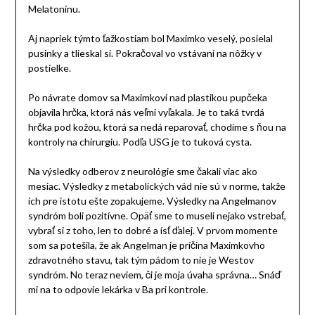
Melatonínu.
Aj napriek týmto ťažkostiam bol Maximko veselý, posielal
pusinky a tlieskal si. Pokračoval vo vstávaní na nôžky v
postielke.
Po návrate domov sa Maximkovi nad plastikou pupčeka
objavila hrčka, ktorá nás veľmi vyľakala. Je to taká tvrdá
hrčka pod kožou, ktorá sa nedá reparovať, chodíme s ňou na
kontroly na chirurgiu. Podľa USG je to tuková cysta.
Na výsledky odberov z neurológie sme čakali viac ako
mesiac. Výsledky z metabolických vád nie sú v norme, takže
ich pre istotu ešte zopakujeme. Výsledky na Angelmanov
syndróm boli pozitívne. Opäť sme to museli nejako vstrebať,
vybrať si z toho, len to dobré a ísť ďalej. V prvom momente
som sa potešila, že ak Angelman je príčina Maximkovho
zdravotného stavu, tak tým pádom to nie je Westov
syndróm. No teraz neviem, či je moja úvaha správna… Snáď
mi na to odpovie lekárka v Ba pri kontrole.