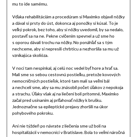
mu to ide samému.
Vďaka rehabilitáciám a procedúram si Maximko objavil nôžky
a dával si prsty do úst, dokonca aj ponožky si kúsal. To je
veľký pokrok, bez toho, aby si nôžky uvedomil, by sa nedalo,
postaviť sa na ne. Pekne cvičením spevnel a už sme ho
s oporou dávali trochu na nôžky. No ponáhľať sa s tým
nechceme, aby si nepresili chrbticu a nezhoršila sa mu už
vznikajúca skolióza.
V noci tam nespinkal, aj celú noc vedel byť hore a hrať sa.
Mali sme so sebou cestovnú postieľku, pretože kovových
nemocničných postieľok, ktoré tam mali sa veľmi bál
a nechceli sme, aby sa mu znásobil počet úľakov z nepokoja
a strachu. Úľaky však aj na liečení boli prítomné, Maximko
začal pred usínaním aj priťahovať nôžky k brušku.
Jednoznačne sa epileptické prejavy zhoršili na úkor
pohybového pokroku.
Ani nie týždeň po návrate z liečenia sme už boli na
hospitalizácií v nemocnici v Bratislave. Bola to veľmi náročná