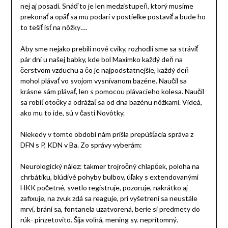
nej aj posadí. Snáď to je len medzistupeň, ktorý musíme
prekonať a opäť sa mu podarí v postieľke postaviť a bude ho
to tešiť ísť na nôžky….
Aby sme nejako prebili nové cviky, rozhodli sme sa stráviť
pár dní u našej babky, kde bol Maximko každý deň na
čerstvom vzduchu a čo je najpodstatnejšie, každý deň
mohol plávať vo svojom vysnívanom bazéne. Naučil sa
krásne sám plávať, len s pomocou plávacieho kolesa. Naučil
sa robiť otočky a odrážať sa od dna bazénu nôžkami. Videá,
ako mu to ide, sú v časti Novôtky.
Niekedy v tomto období nám prišla prepúšťacia správa z
DFN s P, KDN v Ba. Zo správy vyberám:
Neurologický nález: takmer trojročný chlapček, poloha na
chrbátiku, blúdivé pohyby bulbov, úľaky s extendovanými
HKK početné, svetlo registruje, pozoruje, nakrátko aj
zafixuje, na zvuk zdá sa reaguje, pri vyšetrení sa neustále
mrví, bráni sa, fontanela uzatvorená, berie si predmety do
rúk- pinzetovito. Šija voľná, mening sy. neprítomný.