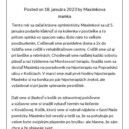
Posted on
18. januára 2023
by
Maximkova
mamka
Tento rok sa začal krásne optimisticky. Maximkovi sa už 5.
januára podarilo kľaknúť si na kolienka v postieľke a to
pritom spinká vo spacom vaku. Bolo nám to veľkým
povzbudením. Cvičievali sme pravidelne doma a 2x do
týždňa sme cvičili v rehabilitačnom centre. Cvičili sme už aj
pri lavičke a rebrinách. Chodievali sme naďalej každú sobotu
plávať a raz týždenne na Montessori terapiu. Snažila som sa
dostať Maximka na poradovník na hipoterapiu na Popradskú
ulicu v Košiciach. V marci sme mali prvé hodiny hipoterapie.
Maximko si na koníka po pár hipoterapiách zvykol, ale
vyžadoval si pri jazde spievanie pesničiek .
Dali sme si žiadosť o kočík zo zdravotnej poisťovne
a súčasne sme si snažili vybaviť termín na liečenie
v Kováčovej. Kočík, ktorý sme si vybrali nájdete v časti Naše
pomôcky. Maximko bol veselý a tešil sa, že sa pohybuje po
celom byte svojským plazením po brušku- ale hlavne, že sám
chce a že objavuje svet.