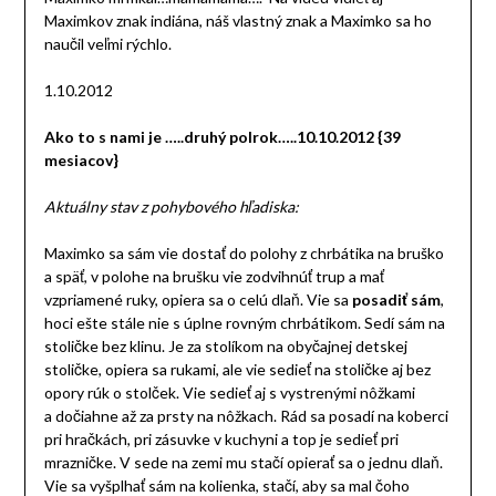
Maximkov znak indiána, náš vlastný znak a Maximko sa ho
naučil veľmi rýchlo.
1.10.2012
Ako to s nami je …..druhý polrok…..10.10.2012 {39
mesiacov}
Aktuálny stav z pohybového hľadiska:
Maximko sa sám vie dostať do polohy z chrbátika na bruško
a späť, v polohe na brušku vie zodvihnúť trup a mať
vzpriamené ruky, opiera sa o celú dlaň. Vie sa
posadiť sám
,
hoci ešte stále nie s úplne rovným chrbátikom. Sedí sám na
stoličke bez klinu. Je za stolíkom na obyčajnej detskej
stoličke, opiera sa rukami, ale vie sedieť na stoličke aj bez
opory rúk o stolček. Vie sedieť aj s vystrenými nôžkami
a dočiahne až za prsty na nôžkach. Rád sa posadí na koberci
pri hračkách, pri zásuvke v kuchyni a top je sedieť pri
mrazničke. V sede na zemi mu stačí opierať sa o jednu dlaň.
Vie sa vyšplhať sám na kolienka, stačí, aby sa mal čoho