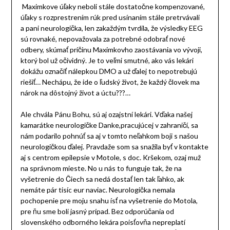
Maximkove úľaky neboli stále dostatočne kompenzované,
úľaky s rozprestrením rúk pred usínaním stále pretrvávali
a pani neurologička, len zakaždým tvrdila, že výsledky EEG
sú rovnaké, nepovažovala za potrebné odobrať nové
odbery, skúmať príčinu Maximkovho zaostávania vo vývoji,
ktorý bol už očividný. Je to veľmi smutné, ako vás lekári
dokážu označiť nálepkou DMO a už ďalej to nepotrebujú
riešiť… Nechápu, že ide o ľudský život, že každý človek ma
nárok na dôstojný život a úctu???…
Ale chvála Pánu Bohu, sú aj ozajstní lekári. Vďaka našej
kamarátke neurologičke Danke,pracujúcej v zahraničí, sa
nám podarilo pohnúť sa aj v tomto neľahkom boji s našou
neurologičkou ďalej. Pravdaže som sa snažila byť v kontakte
aj s centrom epilepsie v Motole, s doc. Kršekom, ozaj muž
na správnom mieste. No u nás to funguje tak, že na
vyšetrenie do Čiech sa nedá dostať len tak ľahko, ak
nemáte pár tisíc eur naviac. Neurologička nemala
pochopenie pre moju snahu ísť na vyšetrenie do Motola,
pre ňu sme boli jasný prípad. Bez odporúčania od
slovenského odborného lekára poisťovňa nepreplatí