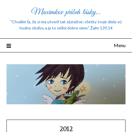
Maximkov príbeh lásky…
"Chválim ťa, že si ma utvoril tak zázračne; všetky tvoje diela sú
hodny obdivu a ja to veľmi dobre viem." Žalm 139,14
Menu
2012