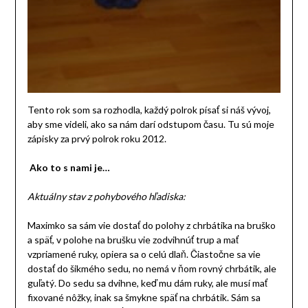
Tento rok som sa rozhodla, každý polrok písať si náš vývoj,
aby sme videli, ako sa nám darí odstupom času. Tu sú moje
zápisky za prvý polrok roku 2012.
Ako to s nami je…
Aktuálny stav z pohybového hľadiska:
Maximko sa sám vie dostať do polohy z chrbátika na bruško
a späť, v polohe na brušku vie zodvihnúť trup a mať
vzpriamené ruky, opiera sa o celú dlaň. Čiastočne sa vie
dostať do šikmého sedu, no nemá v ňom rovný chrbátik, ale
guľatý. Do sedu sa dvihne, keď mu dám ruky, ale musí mať
fixované nôžky, inak sa šmykne späť na chrbátik. Sám sa