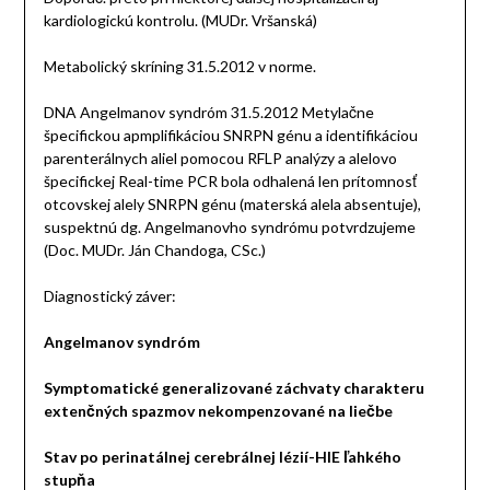
kardiologickú kontrolu. (MUDr. Vršanská)
Metabolický skríning 31.5.2012 v norme.
DNA Angelmanov syndróm 31.5.2012 Metylačne
špecifickou apmplifikáciou SNRPN génu a identifikáciou
parenterálnych aliel pomocou RFLP analýzy a alelovo
špecifickej Real-time PCR bola odhalená len prítomnosť
otcovskej alely SNRPN génu (materská alela absentuje),
suspektnú dg. Angelmanovho syndrómu potvrdzujeme
(Doc. MUDr. Ján Chandoga, CSc.)
Diagnostický záver:
Angelmanov syndróm
Symptomatické generalizované záchvaty charakteru
extenčných spazmov nekompenzované na liečbe
Stav po perinatálnej cerebrálnej lézií-HIE ľahkého
stupňa