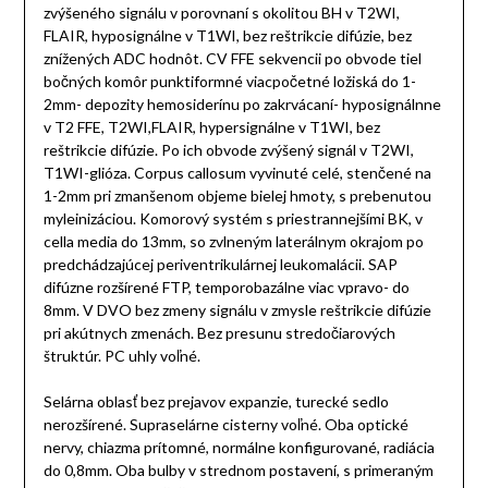
zvýšeného signálu v porovnaní s okolitou BH v T2WI,
FLAIR, hyposignálne v T1WI, bez reštrikcie difúzie, bez
znížených ADC hodnôt. CV FFE sekvencii po obvode tiel
bočných komôr punktiformné viacpočetné ložiská do 1-
2mm- depozity hemosiderínu po zakrvácaní- hyposignálnne
v T2 FFE, T2WI,FLAIR, hypersignálne v T1WI, bez
reštrikcie difúzie. Po ich obvode zvýšený signál v T2WI,
T1WI-glióza. Corpus callosum vyvinuté celé, stenčené na
1-2mm pri zmanšenom objeme bielej hmoty, s prebenutou
myleinizáciou. Komorový systém s priestrannejšími BK, v
cella media do 13mm, so zvlneným laterálnym okrajom po
predchádzajúcej periventrikulárnej leukomalácii. SAP
difúzne rozšírené FTP, temporobazálne viac vpravo- do
8mm. V DVO bez zmeny signálu v zmysle reštrikcie difúzie
pri akútnych zmenách. Bez presunu stredočiarových
štruktúr. PC uhly voľné.
Selárna oblasť bez prejavov expanzie, turecké sedlo
nerozšírené. Supraselárne cisterny voľné. Oba optické
nervy, chiazma prítomné, normálne konfigurované, radiácia
do 0,8mm. Oba bulby v strednom postavení, s primeraným