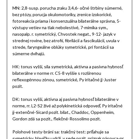
MN: 2,8-susp. porucha zraku 3,4,6- očné štrbiny súmerné,
bez ptózy, porucja okulomotoriky, zrenice izokorické,
fotoreakcia priama i konsenzuálna bilaterálne správna, 5-
výstupy vetiev na tlak nebolestivé, 7-mimika sym.,
nasopalp. r. symetrický, Chvostek negat., 9-12- jazyk v
strednej rovine, bez atrofií, fibrilácií a fascikulácií, uvula v
strede, faryngeálne oblúky symetrické, pri fontácii sa
súmerne dvíhajú.
HK: tonus vyšší, sila symetrická, aktívna a pasívna hybnosť
bilaterálne v norme rr. C5-8 vyššie s rozšírenou
reflexogénnou zónou, symetrické, Py iritačné jj-Juster
pozit.
DK: tonus vyšší, aktívna aj pasívna hybnosť bilaterálne v
norme, rr. L2-S2 živé až polykinetická odpoveď, Py iritačné
jj-extenčné-Sicard pozit. bilat., Chaddoc, Oppenheim,
Gordon zdá sa pozit., flekčné-Rossolimo pozit.
Polohové testy-bráni sa: trakčný test: priťahuje sa
symetricky, hlavičku udrží, v sede pozit, príznak pásovca-pr.