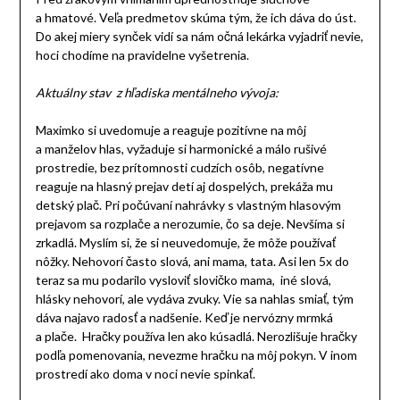
a hmatové. Veľa predmetov skúma tým, že ich dáva do úst.
Do akej miery synček vidí sa nám očná lekárka vyjadriť nevie,
hoci chodíme na pravidelne vyšetrenia.
Aktuálny stav z hľadiska mentálneho vývoja:
Maximko si uvedomuje a reaguje pozitívne na môj
a manželov hlas, vyžaduje si harmonické a málo rušivé
prostredie, bez prítomnosti cudzích osôb, negatívne
reaguje na hlasný prejav detí aj dospelých, prekáža mu
detský plač. Pri počúvaní nahrávky s vlastným hlasovým
prejavom sa rozplače a nerozumie, čo sa deje. Nevšíma si
zrkadlá. Myslím si, že si neuvedomuje, že môže používať
nôžky. Nehovorí často slová, ani mama, tata. Asi len 5x do
teraz sa mu podarilo vysloviť slovičko mama, iné slová,
hlásky nehovorí, ale vydáva zvuky. Vie sa nahlas smiať, tým
dáva najavo radosť a nadšenie. Keď je nervózny mrmká
a plače. Hračky používa len ako kúsadlá. Nerozlišuje hračky
podľa pomenovania, nevezme hračku na môj pokyn. V inom
prostredí ako doma v noci nevie spinkať.