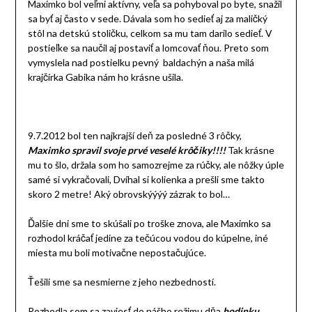
Maximko bol veľmi aktívny, veľa sa pohyboval po byte, snažil
sa byť aj často v sede. Dávala som ho sedieť aj za maličký
stôl na detskú stoličku, celkom sa mu tam darilo sedieť. V
postieľke sa naučil aj postaviť a lomcovať ňou. Preto som
vymyslela nad postielku pevný baldachýn a naša milá
krajčírka Gabika nám ho krásne ušila.
9.7.2012 bol ten najkrajší deň za posledné 3 rôčky,
Maximko spravil svoje prvé veselé krôčiky!!!!
Tak krásne
mu to šlo, držala som ho samozrejme za rúčky, ale nôžky úple
samé si vykračovali, Dvíhal si kolienka a prešli sme takto
skoro 2 metre! Aký obrovskýýýý zázrak to bol…
Ďalšie dni sme to skúšali po troške znova, ale Maximko sa
rozhodol kráčať jedine za tečúcou vodou do kúpelne, iné
miesta mu boli motivačne nepostačujúce.
Ťešili sme sa nesmierne z jeho nezbedností.
Rozhodla som sa zaviesť do nášho režimu dňa
hodinku