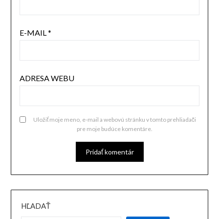
E-MAIL
*
ADRESA WEBU
Uložiť moje meno, e-mail a webovú stránku v tomto prehliadači
pre moje budúce komentáre.
HĽADAŤ