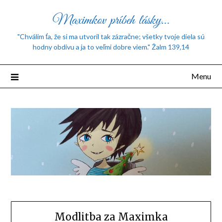
Maximkov príbeh lásky…
"Chválim ťa, že si ma utvoril tak zázračne; všetky tvoje diela sú
hodny obdivu a ja to veľmi dobre viem." Žalm 139,14
Menu
Modlitba za Maximka